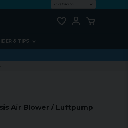
IDER & TIPS
S
is Air Blower / Luftpump