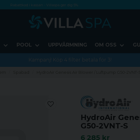
Rabattkod i kassan - Villaspa ger dig 5%
Fri frakt från 1000 kr!
Betala med Swish, faktura eller kontokort
D
POOL
UPPVÄRMNING
OM OSS
GU
Kampanj! Köp 4 filter betala för 3!
em
Spabad
HydroAir Genesis Air Blower / Luftpump G50-2VNT-
HydroAir Genes
G50-2VNT-S
6 285 kr