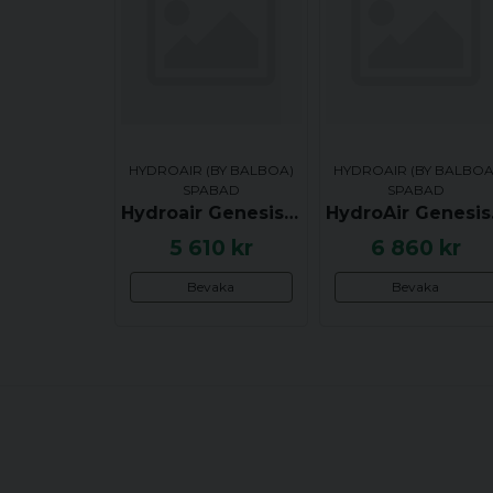
HYDROAIR (BY BALBOA)
HYDROAIR (BY BALBOA
SPABAD
SPABAD
Hydroair Genesis Air Blower / Luftpump G70-2AN-S
HydroAi
5 610 kr
6 860 kr
Bevaka
Bevaka