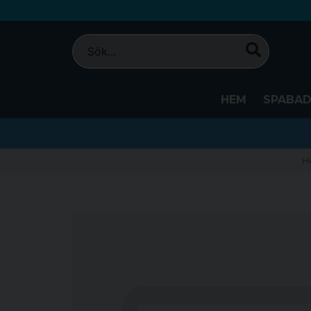
HEM
SPABA
H