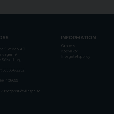
men nästa tillgängliga) vi
G50-2VHT-S har utgått o
G50-2AN-S har utgått och
G50-2AH-S har utgått och
G50-2AHT-S har utgått oc
Funktioner
OSS
INFORMATION
Modern design
Om oss
 Spa Sweden AB
Köpvillkor
rivägen 9
Automatisk uttorkning av
Integritetspolicy
9 Sölvesborg
Utmärkt prestanda
r: 556836-2262
Inträngningsskydd: IPx5
56-405566
Tyst löpning
Enkelriktad utloppsport
:
kundtjanst@villaspa.se
Material: Blått PP-hus
Idealisk för