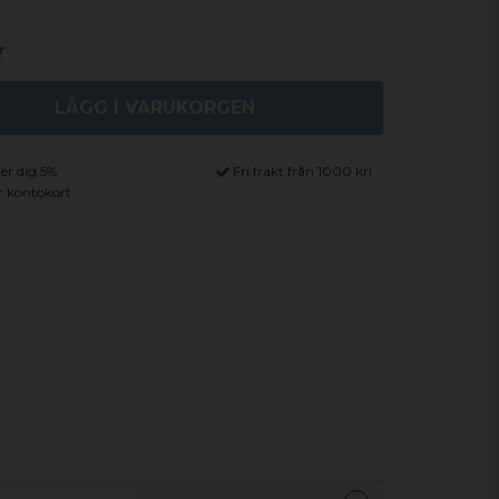
LÄGG I VARUKORGEN
ger dig 5%
Fri frakt från 1000 kr!
r kontokort