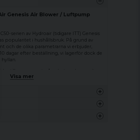
ir Genesis Air Blower / Luftpump
 GC50-serien av Hydroair (tidigare ITT) Genesis
ras popularitet i hushållsbruk. På grund av
t och de olika parametrarna vi erbjuder,
10 dagar efter beställning, vi lagerför dock de
 hyllan.
 identifierar numret på enhetens kropp dess
Visa mer
 och funktioner.
4 kg
Totalt
V/Hz
Pneumatisk
3-
W
hastighetsprog
4 kg
500W
230-
240V/50Hz
nna produkten...