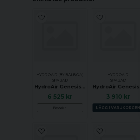
HYDROAIR (BY BALBOA)
HYDROAIR
SPABAD
SPABAD
HydroAir Genesis Air Blower / Luftpump G50-2VH-S
HydroAi
6 525 kr
3 910 kr
Bevaka
LÄGG I VARUKORGE