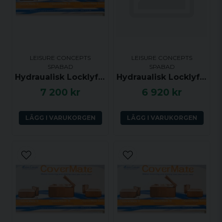
Levereras med handdukshängare, som
Ja, ni får publicera min fråga
rymmer upp till 3 handdukar eller
badrockar
LEISURE CONCEPTS
LEISURE CONCEPTS
SPABAD
SPABAD
Hydraualisk Locklyftare från Leisure Concepts - CoverMate III
Hydraualisk Locklyftare från Leisure Concept - CoverMate III DeckMount - Passar till spabad som är nedsänkta i altanen
7 200 kr
6 920 kr
Skicka fråga
LÄGG I VARUKORGEN
LÄGG I VARUKORGEN