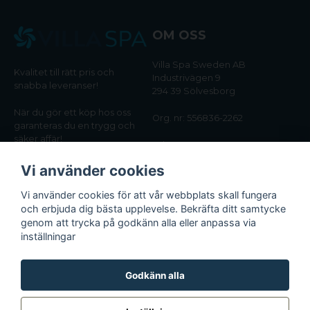
OM OSS
Villa Spa Sweden AB
Kvalitet till rätt pris och
Industrivägen 9
snabba leveranser!
294 39 Sölvesborg
När du gör ett köp hos oss
Org. nr: 556836-2262
garanteras du en trygg och
säker affär!
Tel:
0456-405566
Vi använder cookies
Email:
kundtjanst@villaspa.se
Vi använder cookies för att vår webbplats skall fungera
och erbjuda dig bästa upplevelse. Bekräfta ditt samtycke
INFORMATION
genom att trycka på godkänn alla eller anpassa via
Om oss
inställningar
Köpvillkor
Integritetspolicy
Godkänn alla