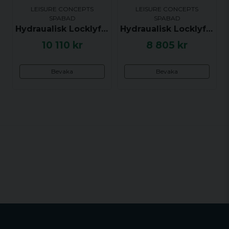
LEISURE CONCEPTS
LEISURE CONCEPTS
SPABAD
SPABAD
Hydraualisk Locklyftare från Leisure Concept - CoverMate III - Passar till JACUZZI® J-470/J-480
Hydraualisk Locklyftare från Leisure Concepts - Covermate III - Passar till SUNDANCE® Maxxus
10 110 kr
8 805 kr
Bevaka
Bevaka