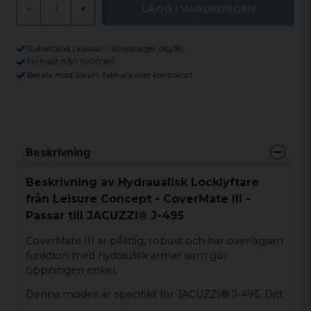
LÄGG I VARUKORGEN
-
+
Rabattkod i kassan - Villaspa ger dig 5%
Fri frakt från 1000 kr!
Betala med Swish, faktura eller kontokort
Beskrivning
Beskrivning av Hydraualisk Locklyftare
från Leisure Concept - CoverMate III -
Passar till JACUZZI® J-495
CoverMate III är pålitlig, robust och har överlägsen
funktion med hydraulisk armar som gör
öppningen enkel.
Denna modell är specifikt för JACUZZI® J-495. Ditt
lock kommer att hålla längre och vara väldigt lätt