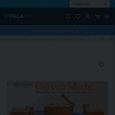
Rabattkod i kassan - Villaspa ger dig 5%
Fri frakt från 1000 kr!
Betala med Swish, faktura eller kontokort
Kampanj! Köp 4 filter betala för 3!
Hydraualisk Locklyftare från Leisure Concept - CoverMate III - Passar till JACUZZI® J-495