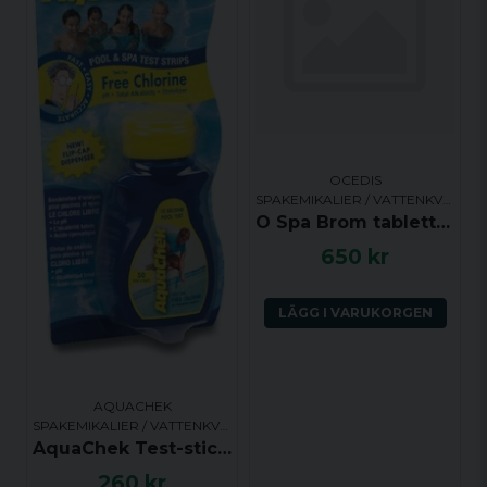
OCEDIS
SPAKEMIKALIER / VATTENKVALITET
O Spa Brom tabletter (slow-release), 1kg
650 kr
LÄGG I VARUKORGEN
AQUACHEK
SPAKEMIKALIER / VATTENKVALITET
AquaChek Test-stickor, Gul 4-i-1
260 kr