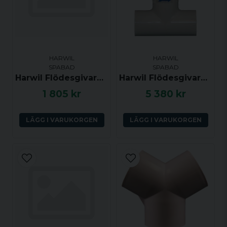
HARWIL
HARWIL
SPABAD
SPABAD
Harwil Flödesgivare med utlopp för frysskydd
Harwil Flödesgivare med 0.75 tums ho-ho anslutning
1 805 kr
5 380 kr
LÄGG I VARUKORGEN
LÄGG I VARUKORGEN