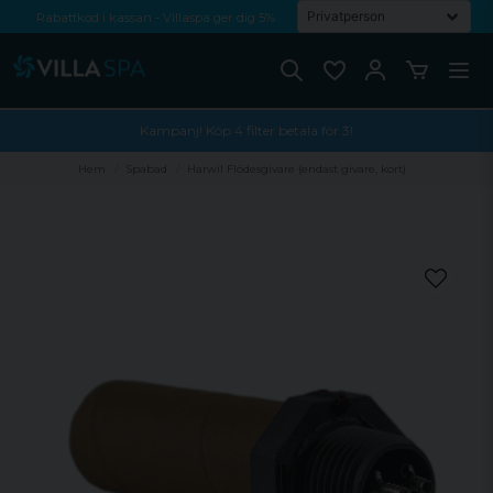
Rabattkod i kassan - Villaspa ger dig 5%
Fri frakt från 1000 kr!
Betala med Swish, faktura eller kontokort
Kampanj! Köp 4 filter betala för 3!
Hem
Spabad
Harwil Flödesgivare (endast givare, kort)