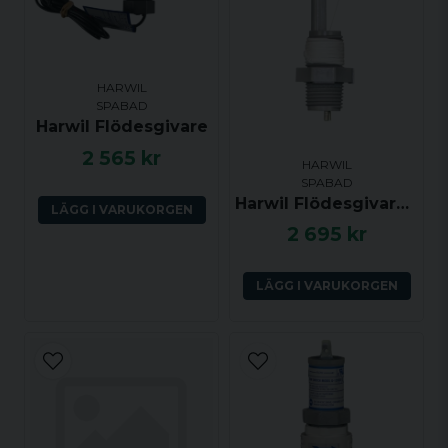
Ja, ni får publicera min fråga
HARWIL
SPABAD
Harwil Flödesgivare
2 565 kr
HARWIL
SPABAD
Harwil Flödesgivare (endast givare, lång)
LÄGG I VARUKORGEN
2 695 kr
Skicka fråga
LÄGG I VARUKORGEN