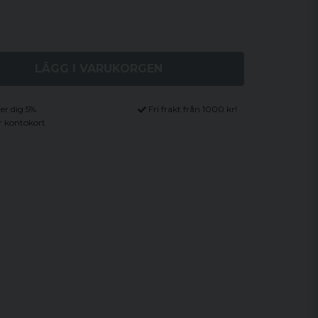
LÄGG I VARUKORGEN
ger dig 5%
Fri frakt från 1000 kr!
r kontokort