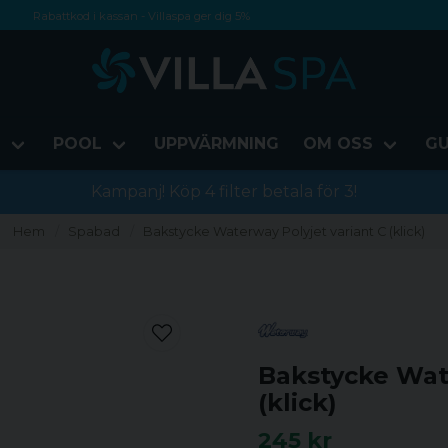
Rabattkod i kassan - Villaspa ger dig 5%
Fri frakt från 1000 kr!
Betala med Swish, faktura eller kontokort
D
POOL
UPPVÄRMNING
OM OSS
GU
Kampanj! Köp 4 filter betala för 3!
Hem
Spabad
Bakstycke Waterway Polyjet variant C (klick)
Bakstycke Wate
(klick)
245 kr