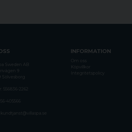
OSS
INFORMATION
Om oss
 Spa Sweden AB
Köpvillkor
rivägen 9
Integritetspolicy
9 Sölvesborg
r: 556836-2262
56-405566
:
kundtjanst@villaspa.se