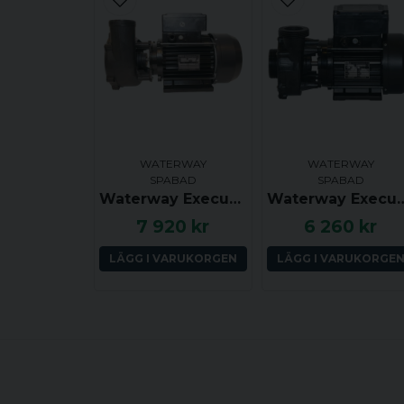
WATERWAY
WATERWAY
SPABAD
SPABAD
Waterway Executive Euro, 56F, 2.0 hk, 2 växlar, 2.0x2.0 tum, Sidoutkast, Centrerat insug
Waterway Executive Euro, 48F, 2.0 hk, 2 växlar, 2.0x2.
7 920 kr
6 260 kr
LÄGG I VARUKORGEN
LÄGG I VARUKORGE