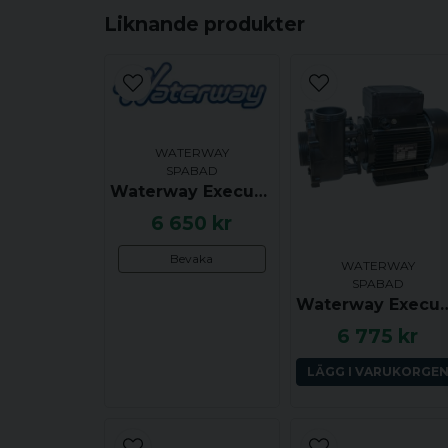
Liknande produkter
WATERWAY
SPABAD
Waterway Executive Euro, 48F, 2.0 hk, 2 växlar, 2.5x2.0 tum, Sidoutkast, Centrerat insug
6 650 kr
Bevaka
WATERWAY
SPABAD
Waterway Executive Euro, 56F, 2.0 hk, 1 växel, 2.5x2.
6 775 kr
LÄGG I VARUKORGE