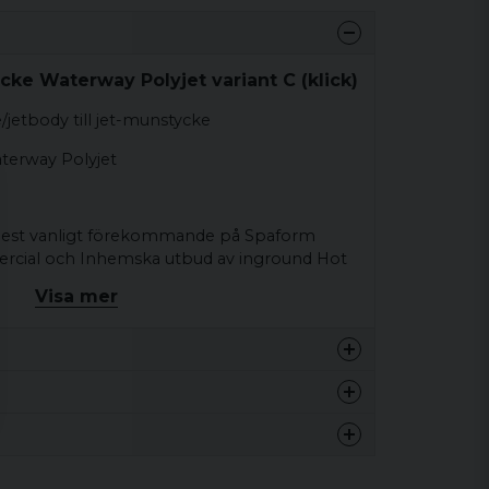
cke Waterway Polyjet variant C (klick)
/jetbody till jet-munstycke
aterway Polyjet
 Mest vanligt förekommande på Spaform
cial och Inhemska utbud av inground Hot
Visa mer
omgående anslutningar (hanar) för både
t 4 stycken 1-tums hanar.
0.2 kg
 120mm högt
0.2 kg
kelanslutningarna skulle vara 1 tum