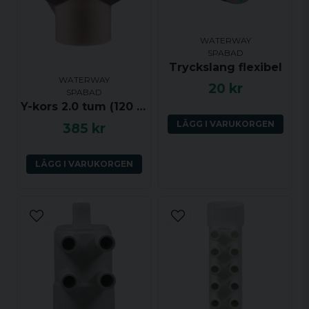
Ja, ni får publicera min fråga
WATERWAY
SPABAD
Tryckslang flexibel
WATERWAY
20 kr
SPABAD
Y-kors 2.0 tum (120 grader) ho-ho-ho
LÄGG I VARUKORGEN
385 kr
Skicka fråga
LÄGG I VARUKORGEN