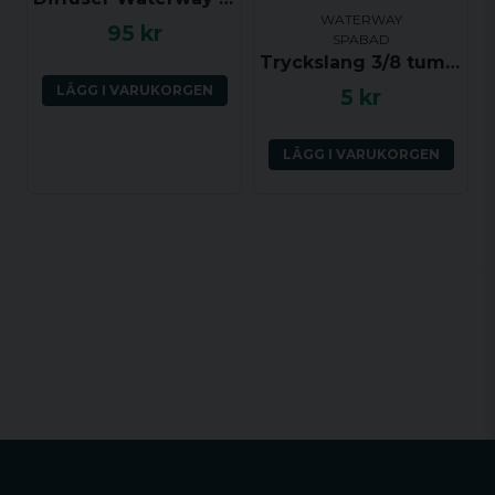
WATERWAY
95 kr
SPABAD
Tryckslang 3/8 tum (YD ca 14 mm, ID ca 9.5 mm) per dm
LÄGG I VARUKORGEN
5 kr
LÄGG I VARUKORGEN