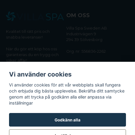
OM OSS
Villa Spa Sweden AB
Kvalitet till rätt pris och
Industrivägen 9
snabba leveranser!
294 39 Sölvesborg
När du gör ett köp hos oss
Org. nr: 556836-2262
garanteras du en trygg och
säker affär!
Tel:
0456-405566
Vi använder cookies
Email:
kundtjanst@villaspa.se
Vi använder cookies för att vår webbplats skall fungera
och erbjuda dig bästa upplevelse. Bekräfta ditt samtycke
INFORMATION
genom att trycka på godkänn alla eller anpassa via
Om oss
inställningar
Köpvillkor
Integritetspolicy
Godkänn alla