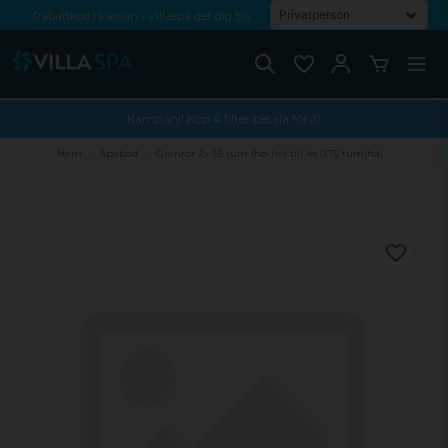
Rabattkod i kassan - Villaspa ger dig 5%
Fri frakt från 1000 kr!
Betala med Swish, faktura eller kontokort
Kampanj! Köp 4 filter betala för 3!
Hem
Spabad
Grenrör 2x 1.5 tum (ho-ho) till 4x 0.75 tum(ha)