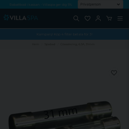
Rabattkod i kassan - Villaspa ger dig 5%
Fri frakt från 1000 kr!
Betala med Swish, faktura eller kontokort
Kampanj! Köp 4 filter betala för 3!
Hem
Spabad
Glassäkring, 6.3A, 31mm