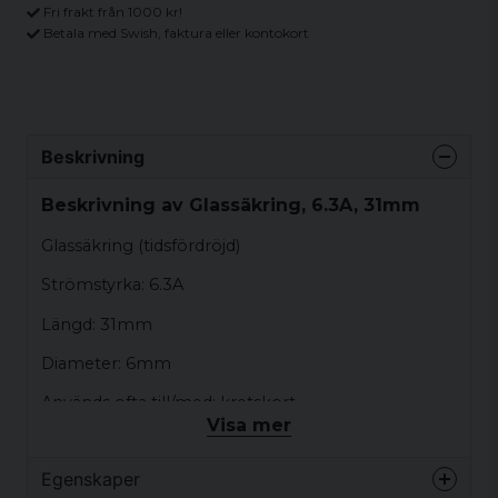
Fri frakt från 1000 kr!
Betala med Swish, faktura eller kontokort
Beskrivning
Beskrivning av Glassäkring, 6.3A, 31mm
Glassäkring (tidsfördröjd)
Strömstyrka: 6.3A
Längd: 31mm
Diameter: 6mm
Används ofta till/med: kretskort
Visa mer
Egenskaper