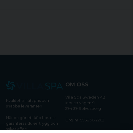
OM OSS
Villa Spa Sweden AB
Kvalitet till rätt pris och
Industrivägen 9
snabba leveranser!
294 39 Sölvesborg
När du gör ett köp hos oss
Org. nr: 556836-2262
garanteras du en trygg och
säker affär!
Tel:
0456-405566