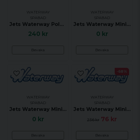
WATERWAY
WATERWAY
SPABAD
SPABAD
Jets Waterway Polystorm riktbar, Svart (klick)
Jets Waterway Ministorm riktbar, Grå (klick)
240 kr
0 kr
Skicka fråga
Bevaka
Bevaka
-68%
WATERWAY
WATERWAY
SPABAD
SPABAD
Jets Waterway Ministorm riktbar, Krom (klick)
Jets Waterway Ministorm twin roto, Grå (klick)
0 kr
76 kr
236 kr
Bevaka
Bevaka