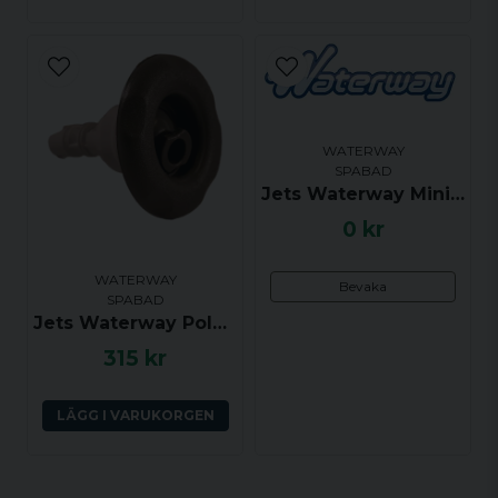
WATERWAY
SPABAD
Jets Waterway Ministorm twin roto, Krom (klick)
0 kr
WATERWAY
Bevaka
SPABAD
Jets Waterway Polystorm riktbar, Grå (klick)
315 kr
LÄGG I VARUKORGEN