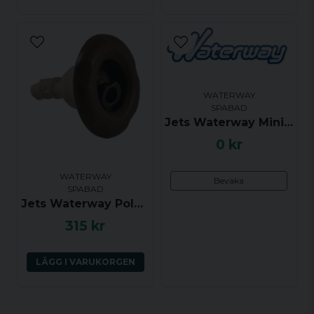
WATERWAY
SPABAD
Jets Waterway Ministorm twin roto, Krom (klick)
0 kr
WATERWAY
Bevaka
SPABAD
Jets Waterway Polystorm riktbar, Grå (klick)
315 kr
LÄGG I VARUKORGEN