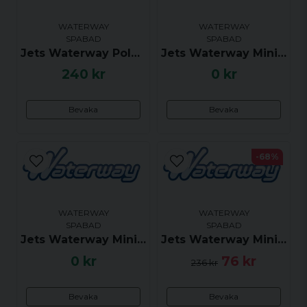
WATERWAY
WATERWAY
SPABAD
SPABAD
Jets Waterway Polystorm riktbar, Svart (klick)
Jets Waterway Ministorm riktbar, Grå (klick)
240 kr
0 kr
Skicka fråga
Bevaka
Bevaka
-68%
WATERWAY
WATERWAY
SPABAD
SPABAD
Jets Waterway Ministorm riktbar, Krom (klick)
Jets Waterway Ministorm twin roto, Grå (klick)
0 kr
76 kr
236 kr
Bevaka
Bevaka