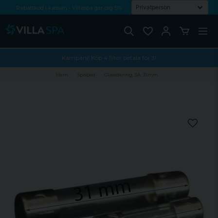
Rabattkod i kassan - Villaspa ger dig 5%
Fri frakt från 1000 kr!
Betala med Swish, faktura eller kontokort
Kampanj! Köp 4 filter betala för 3!
Hem
Spabad
Glassäkring, 5A, 31mm