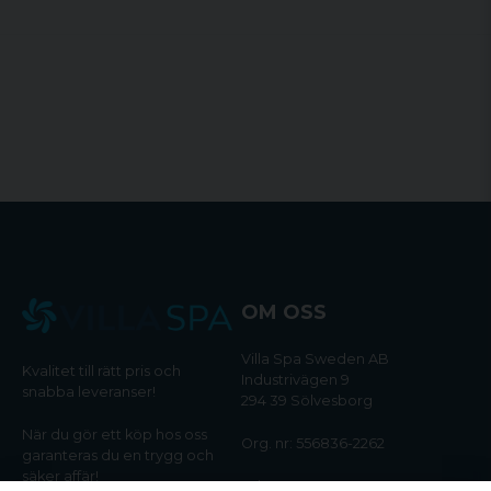
OM OSS
Villa Spa Sweden AB
Kvalitet till rätt pris och
Industrivägen 9
snabba leveranser!
294 39 Sölvesborg
När du gör ett köp hos oss
Org. nr: 556836-2262
garanteras du en trygg och
säker affär!
Tel:
0456-405566