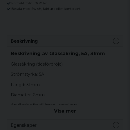
Fri frakt från 1000 kr!
Betala med Swish, faktura eller kontokort
Beskrivning
Beskrivning av Glassäkring, 5A, 31mm
Glassäkring (tidsfördröjd)
Strömstyrka: 5A
Längd: 31mm
Diameter: 6mm
Används ofta till/med: kretskort
Visa mer
Egenskaper