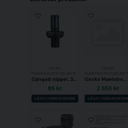
GECKO
GECKO
PUMPHUS OCH DELAR TILL PUMPHUS
Gängad nippel, 3/8 tum, ca 12.3 mm YD över gängorna och slanganslutning ca 10 mm YD, passar till bland annat Waterway och Aqua-Flo
Gecko Maelstrom MS-1 Pumphus, 2.0hk
85 kr
2 550 kr
LÄGG I VARUKORGEN
LÄGG I VARUKORGE