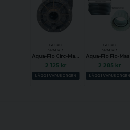
GECKO
GECKO
SPABAD
SPABAD
Aqua-Flo Circ-Master CMHP, Pumphus (1.5x1.5), centrerat insug, sido utkast
Aqua-Flo Flo-
2 125 kr
2 285 kr
LÄGG I VARUKORGEN
LÄGG I VARUKORGE