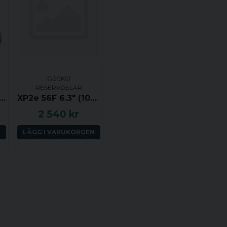
GECKO
RESERVDELAR
Master FMCP, Pumphus (1.5x1.5), 2.0hk, centrerat insug, centrerat utkast
XP2e 56F 6.3" (104/148 mm) / 3.0 hk
2 540 kr
N
LÄGG I VARUKORGEN