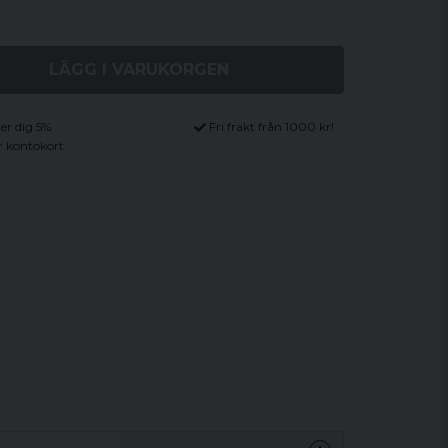
LÄGG I VARUKORGEN
ger dig 5%
Fri frakt från 1000 kr!
r kontokort