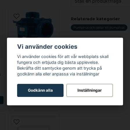
Ställ en produktfråga
question
Fråga oss något om de
Relaterade kategorier
Pumphus och delar till pumphus
name
Vi använder cookies
Namn
Vi använder cookies för att vår webbplats skall
fungera och erbjuda dig bästa upplevelse.
GECKO
Bekräfta ditt samtycke genom att trycka på
SPABAD
Ja, ni får publicera 
Aqua-Flo Circ-Master CMCP, Pumphus (1.5x1.5), centrerat insug, centrerat utkast
godkänn alla eller anpassa via inställningar
PUMPHUS OCH DELAR TILL PUMPHUS
2 065 kr
Godkänn alla
Inställningar
LÄGG I VARUKORGEN
N