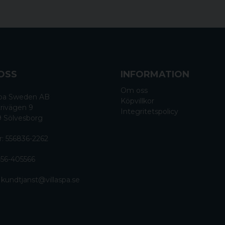
OSS
INFORMATION
Om oss
 Spa Sweden AB
Köpvillkor
rivägen 9
Integritetspolicy
9 Sölvesborg
r: 556836-2262
56-405566
:
kundtjanst@villaspa.se