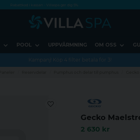
Rabattkod i kassan - Villaspa ger dig 5%
Fri frakt från 1000 kr!
Betala med Swish, faktura eller kontokort
D
POOL
UPPVÄRMNING
OM OSS
GU
Kampanj! Köp 4 filter betala för 3!
Paneler
Reservdelar
Pumphus och delar till pumphus
Gecko 
Gecko Maelstr
2 630 kr