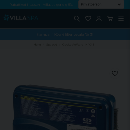
Rabattkod i kassan - Villaspa ger dig 5%
Fri frakt från 1000 kr!
Betala med Swish, faktura eller kontokort
Kampanj! Köp 4 filter betala för 3!
Hem
Spabad
Gecko AeWare IN.YJ-3