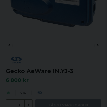
Gecko AeWare IN.YJ-3
6 800 kr
101591
LÄGG I VARUKORGEN
-
+