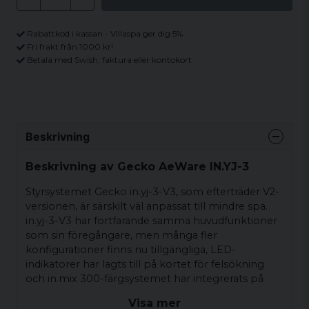
Rabattkod i kassan - Villaspa ger dig 5%
Fri frakt från 1000 kr!
Betala med Swish, faktura eller kontokort
Beskrivning
Beskrivning av Gecko AeWare IN.YJ-3
Styrsystemet Gecko in.yj-3-V3, som efterträder V2-
versionen, är särskilt väl anpassat till mindre spa.
in.yj-3-V3 har fortfarande samma huvudfunktioner
som sin föregångare, men många fler
konfigurationer finns nu tillgängliga, LED-
indikatorer har lagts till på kortet för felsökning
och in.mix 300-färgsystemet har integrerats på
huvudenheten styrelse.
Visa mer