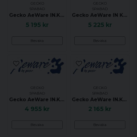
12V DC-uttag för belysning, ett 230V-uttag för en
GECKO
GECKO
ozonator och ett extra 230V-uttag som ofta
SPABAD
SPABAD
Ja, ni får publicera min fråga
Gecko AeWare IN.K18 (TSC-18) S Series Styrpanel
Gecko AeWare IN K35 (TSC-35) Styrpanel - 6 Button
används för ett musiksystem. Förutom en utgång
för huvudtangentbordet har den en
5 195 kr
5 225 kr
kommunikationslänk för extratangentbord in.k120,
in.stik och in.touch2).
Bevaka
Bevaka
Att konfigurera systemet är mycket enkelt; du
väljer bara från en meny med förinställda alternativ.
Kontakta oss om du behöver ytterligare
information om konfigurationen.
Skicka fråga
Lådan är ganska kompakt, och kan även monteras
i "porträtt"-läge om det behövs!
GECKO
GECKO
Kompatibel med följande tangentbord
SPABAD
SPABAD
Gecko AeWare IN.K19 (TSC-19) Styrpanel - Touch Pad 4 Button
Gecko AeWare IN.K455 Styrpanel för In.Tune - 6 knappar konfigurerbara
Main: in.k8, in.k35, in.k200, in.k300, in.k336, in.k450,
4 955 kr
2 165 kr
in.k500, in.k600 (endast det förenklade
gränssnittet), in.k800, in.k1000, in. k2001
Bevaka
Bevaka
Hjälpmedel: in.k120