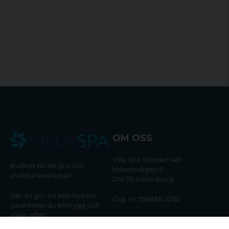
OM OSS
Villa Spa Sweden AB
Kvalitet till rätt pris och
Industrivägen 9
snabba leveranser!
294 39 Sölvesborg
När du gör ett köp hos oss
Org. nr: 556836-2262
garanteras du en trygg och
säker affär!
Tel:
0456-405566