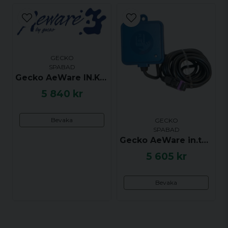
Strömförsörjning
in.yj-3-V3-systemet levereras förkonfigurerat för en
enfas strömförsörjning. Den kan också
konfigureras med en dubbel strömförsörjning, så
att du kan placera några spakomponenter på en
GECKO
krets och några på en annan, för att dela
SPABAD
belastningen. Om du har ytterligare frågor, se
Gecko AeWare IN.K4 Styrpanel 10 Buttons - Up, Pump 1, Pump 2, Pump 3, Prog, Down, Blower, Light, Mode
bruksanvisningen eller kontakta oss när du gör din
5 840 kr
beställning.
Mått
Bevaka
GECKO
Bredd: 308 mm
SPABAD
Gecko AeWare in.touch 2, WiFi modul
Höjd: 186 mm
5 605 kr
Djup: 96 mm
Bevaka
Artikelnummer
Gecko : 0612-221040, 0612-221040-430