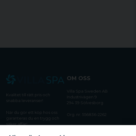
OM OSS
Villa Spa Sweden AB
Kvalitet till rätt pris och
Industrivägen 9
snabba leveranser!
294 39 Sölvesborg
När du gör ett köp hos oss
Org. nr: 556836-2262
garanteras du en trygg och
säker affär!
Tel:
0456-405566