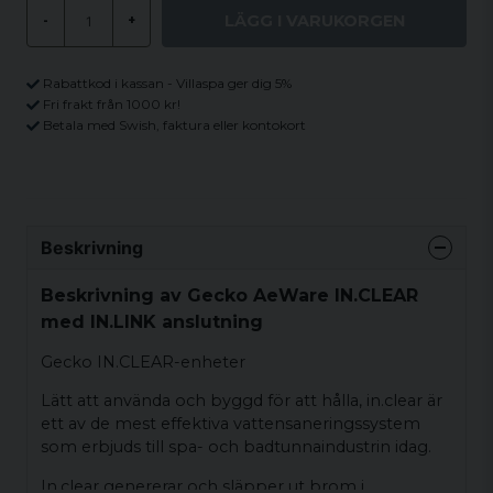
LÄGG I VARUKORGEN
-
+
Rabattkod i kassan - Villaspa ger dig 5%
Fri frakt från 1000 kr!
Betala med Swish, faktura eller kontokort
Beskrivning
Beskrivning av Gecko AeWare IN.CLEAR
med IN.LINK anslutning
Gecko IN.CLEAR-enheter
Lätt att använda och byggd för att hålla, in.clear är
ett av de mest effektiva vattensaneringssystem
som erbjuds till spa- och badtunnaindustrin idag.
In.clear genererar och släpper ut brom i