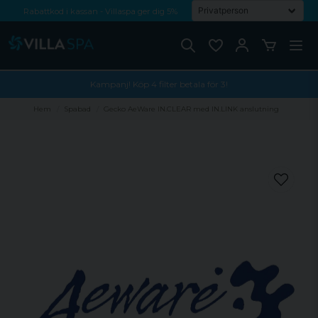
Rabattkod i kassan - Villaspa ger dig 5%
Fri frakt från 1000 kr!
Betala med Swish, faktura eller kontokort
Kampanj! Köp 4 filter betala för 3!
Hem
Spabad
Gecko AeWare IN.CLEAR med IN.LINK anslutning