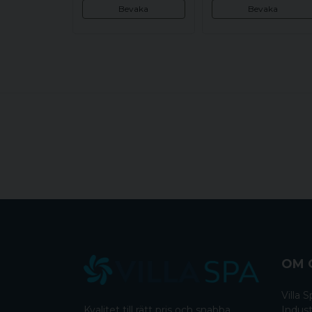
Bevaka
Bevaka
OM 
Villa
Kvalitet till rätt pris och snabba
Indust