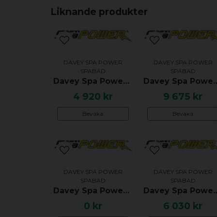
Liknande produkter
DAVEY SPA POWER
DAVEY SPA POWER
SPABAD
SPABAD
Davey Spa Power SP750, 3.5kW - UTGÅTT
Davey Spa Power SP601 inkl 1.5kW värmare o
4 920 kr
9 675 kr
Bevaka
Bevaka
DAVEY SPA POWER
DAVEY SPA POWER
SPABAD
SPABAD
Davey Spa Power SP750 Kretskort - UTGÅTT
Davey Spa Power S
0 kr
6 030 kr