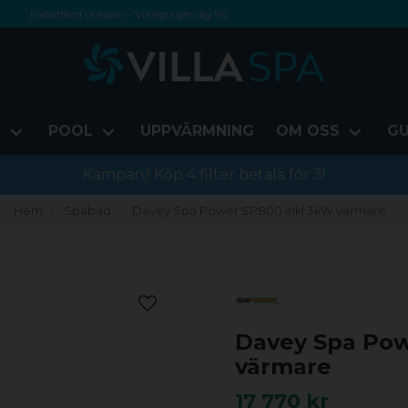
Rabattkod i kassan - Villaspa ger dig 5%
Fri frakt från 1000 kr!
Betala med Swish, faktura eller kontokort
D
POOL
UPPVÄRMNING
OM OSS
GU
Kampanj! Köp 4 filter betala för 3!
Hem
Spabad
Davey Spa Power SP800 inkl 3kW värmare
Davey Spa Pow
värmare
17 770 kr