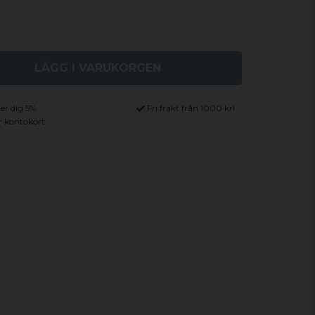
LÄGG I VARUKORGEN
ger dig 5%
Fri frakt från 1000 kr!
r kontokort