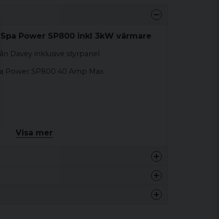
 Spa Power SP800 inkl 3kW värmare
ån Davey inklusive styrpanel
 Spa Power SP800 40 Amp Max
Visa mer
kel eller två hastigheter pump +
ov.
ndast om pump 1 är en cirkulationspump med
12 kg
eller ytterligare pump
12 kg