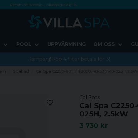
Rabattkod i kassan - Villaspa ger dig 5%
Fri frakt från 1000 kr!
Betala med Swish, faktura eller kontokort
D
POOL
UPPVÄRMNING
OM OSS
GU
Kampanj! Köp 4 filter betala för 3!
em
Spabad
Cal Spa C2250-0011, HT3058, 48-3301-10-025H, 2.5k
Cal Spas
Cal Spa C2250-
025H, 2.5kW
3 730 kr