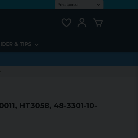
IDER & TIPS
W
0011, HT3058, 48-3301-10-