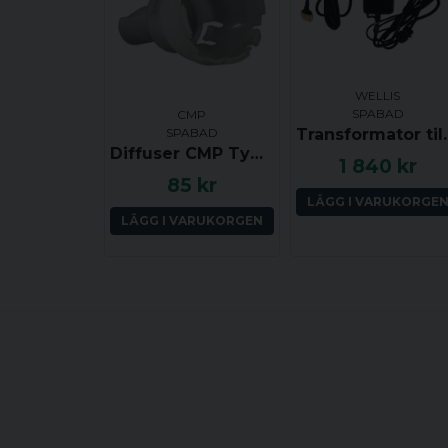
WELLIS
SPABAD
CMP
Transformat
SPABAD
Diffuser CMP Typhoon 500 (klick)
1 840 kr
85 kr
LÄGG I VARUKORGE
LÄGG I VARUKORGEN