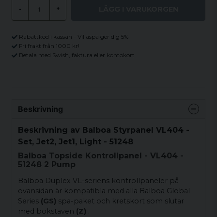
LÄGG I VARUKORGEN
-
+
Rabattkod i kassan - Villaspa ger dig 5%
Fri frakt från 1000 kr!
Betala med Swish, faktura eller kontokort
Beskrivning
Beskrivning av Balboa Styrpanel VL404 -
Set, Jet2, Jet1, Light - 51248
Balboa Topside Kontrollpanel - VL404 -
51248 2 Pump
Balboa Duplex VL-seriens kontrollpaneler på
ovansidan är kompatibla med alla Balboa Global
Series
(GS)
spa-paket och kretskort som slutar
med bokstaven
(Z)
.