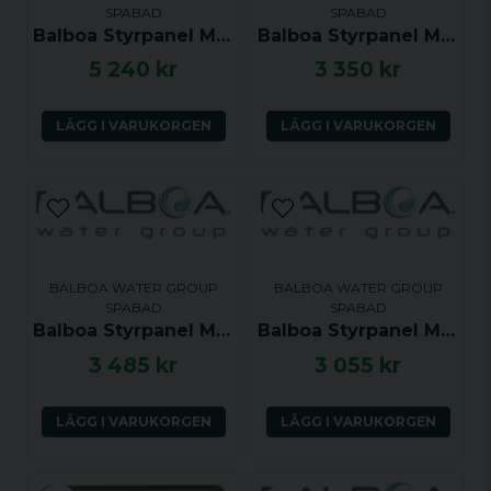
SPABAD
SPABAD
Ja, ni får publicera min fråga
Balboa Styrpanel ML550 Long Touch Panel 2 Pump with Air or P3
Balboa Styrpanel ML260 - Jet, Aux, Temp, Light - 54270
5 240 kr
3 350 kr
Knapplayout:
Jets 2
Temp
Jets 1
Ljus
LÄGG I VARUKORGEN
LÄGG I VARUKORGEN
Skicka fråga
BALBOA WATER GROUP
BALBOA WATER GROUP
SPABAD
SPABAD
Balboa Styrpanel ML400 Touch Panel
Balboa Styrpanel ML240 - Jets, Aux, Temp, Light - 54326
3 485 kr
3 055 kr
LÄGG I VARUKORGEN
LÄGG I VARUKORGEN