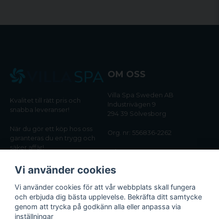
OM OSS
Villa Spa Sweden AB
Kvalitet till rätt pris och
Industrivägen 9
snabba leveranser!
294 39 Sölvesborg
När du gör ett köp hos oss
Org. nr: 556836-2262
garanteras du en trygg och
säker affär!
Tel:
0456-405566
Vi använder cookies
Email:
kundtjanst@villaspa.se
Vi använder cookies för att vår webbplats skall fungera
och erbjuda dig bästa upplevelse. Bekräfta ditt samtycke
INFORMATION
genom att trycka på godkänn alla eller anpassa via
Om oss
inställningar