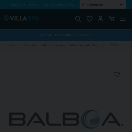
Rabattkod i kassan - Villaspa ger dig 5%
Fri frakt från 1000 kr!
Betala med Swish, faktura eller kontokort
Kampanj! Köp 4 filter betala för 3!
Hem
Spabad
Balboa Styrpanel VL404 - Set, Jet2, Jet1, Light - 51248