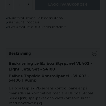
LÄGG I VARUKORGEN
-
+
Rabattkod i kassan - Villaspa ger dig 5%
Fri frakt från 1000 kr!
Betala med Swish, faktura eller kontokort
Beskrivning
Beskrivning av Balboa Styrpanel VL402 -
Light, Jets, Set - 54100
Balboa Topside Kontrollpanel - VL402 -
54100 1 Pump
Balboa Duplex VL-seriens kontrollpaneler på
ovansidan är kompatibla med alla Balboa Global
Series
(GS)
spa-paket och kretskort som slutar
med bokstaven
(Z)
.