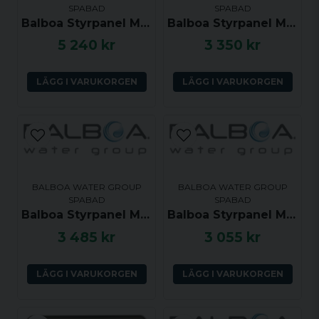
SPABAD
SPABAD
Ja, ni får publicera min fråga
Balboa Styrpanel ML550 Long Touch Panel 2 Pump with Air or P3
Balboa Styrpanel ML260 - Jet, Aux, Temp, Light - 54270
5 240 kr
3 350 kr
Knapplayout:
Uppsättning
Ljus
Jets
LÄGG I VARUKORGEN
LÄGG I VARUKORGEN
Skicka fråga
BALBOA WATER GROUP
BALBOA WATER GROUP
SPABAD
SPABAD
Balboa Styrpanel ML400 Touch Panel
Balboa Styrpanel ML240 - Jets, Aux, Temp, Light - 54326
3 485 kr
3 055 kr
LÄGG I VARUKORGEN
LÄGG I VARUKORGEN