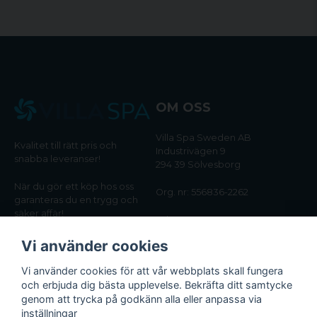
OM OSS
Villa Spa Sweden AB
Kvalitet till rätt pris och
Industrivägen 9
snabba leveranser!
294 39 Sölvesborg
När du gör ett köp hos oss
Org. nr: 556836-2262
garanteras du en trygg och
säker affär!
Tel:
0456-405566
Vi använder cookies
Email:
kundtjanst@villaspa.se
Vi använder cookies för att vår webbplats skall fungera
och erbjuda dig bästa upplevelse. Bekräfta ditt samtycke
INFORMATION
genom att trycka på godkänn alla eller anpassa via
Om oss
inställningar