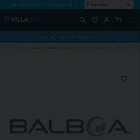
Rabattkod i kassan - Villaspa ger dig 5%
Fri frakt från 1000 kr!
Betala med Swish, faktura eller kontokort
Kampanj! Köp 4 filter betala för 3!
Hem
Spabad
Balboa Styrpanel VL402 - Light, Jets, Set - 54100