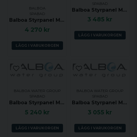
SPABAD
Ja, ni får publicera min fråga
BALBOA
Balboa Styrpanel ML400 Touch Panel
SPABAD
3 485 kr
Balboa Styrpanel ML551 - Jets 1, Light, Mode, Jets 2, Jets 3, Jets 4, Warm, Cool - 55600
4 270 kr
LÄGG I VARUKORGEN
LÄGG I VARUKORGEN
Skicka fråga
BALBOA WATER GROUP
BALBOA WATER GROUP
SPABAD
SPABAD
Balboa Styrpanel ML550 Long Touch Panel 2 Pump with Air or P3
Balboa Styrpanel ML240 - Jets, Aux, Temp, Light - 54326
5 240 kr
3 055 kr
LÄGG I VARUKORGEN
LÄGG I VARUKORGEN