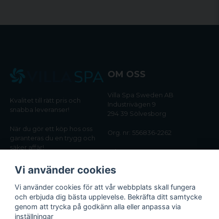
OM OSS
Villa Spa Sweden AB
Kvalitet till rätt pris och
Industrivägen 9
snabba leveranser!
294 39 Sölvesborg
När du gör ett köp hos oss
Org. nr: 556836-2262
garanteras du en trygg och
säker affär!
Tel:
0456-405566
Vi använder cookies
Email:
kundtjanst@villaspa.se
Vi använder cookies för att vår webbplats skall fungera
och erbjuda dig bästa upplevelse. Bekräfta ditt samtycke
INFORMATION
genom att trycka på godkänn alla eller anpassa via
Om oss
inställningar