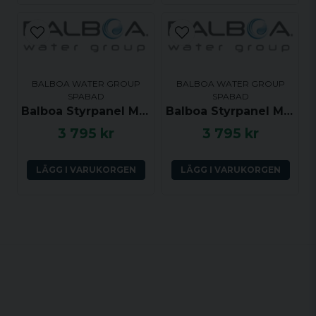
BALBOA WATER GROUP
BALBOA WATER GROUP
SPABAD
SPABAD
Balboa Styrpanel ML551 - Light, Mode, Jets 1, Jets 2, Blower, Warm, Cool - 53502
Balboa Styrpanel ML551 - Light, Mode, Jets 1, Jets 2, Blower, Warm, Cool - 55304
3 795 kr
3 795 kr
LÄGG I VARUKORGEN
LÄGG I VARUKORGEN