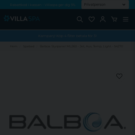
Rabattkod i kassan - Villaspa ger dig 5%
Fri frakt från 1000 kr!
Betala med Swish, faktura eller kontokort
Kampanj! Köp 4 filter betala för 3!
Hem
Spabad
Balboa Styrpanel ML260 - Jet, Aux, Temp, Light - 54270