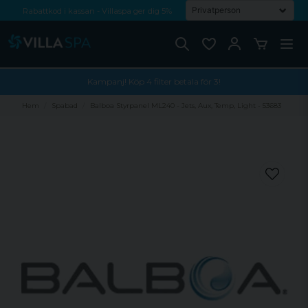
Rabattkod i kassan - Villaspa ger dig 5%
Fri frakt från 1000 kr!
Betala med Swish, faktura eller kontokort
Kampanj! Köp 4 filter betala för 3!
Hem
Spabad
Balboa Styrpanel ML240 - Jets, Aux, Temp, Light - 53683