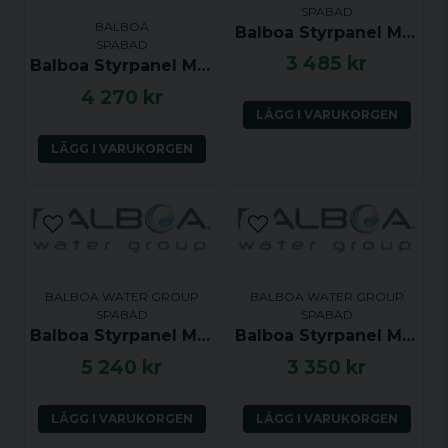
SPABAD
Ja, ni får publicera min fråga
BALBOA
Balboa Styrpanel ML400 Touch Panel
SPABAD
3 485 kr
Balboa Styrpanel ML551 - Jets 1, Light, Mode, Jets 2, Jets 3, Jets 4, Warm, Cool - 55600
4 270 kr
LÄGG I VARUKORGEN
LÄGG I VARUKORGEN
Skicka fråga
BALBOA WATER GROUP
BALBOA WATER GROUP
SPABAD
SPABAD
Balboa Styrpanel ML550 Long Touch Panel 2 Pump with Air or P3
Balboa Styrpanel ML260 - Jet, Aux, Temp, Light - 54270
5 240 kr
3 350 kr
LÄGG I VARUKORGEN
LÄGG I VARUKORGEN