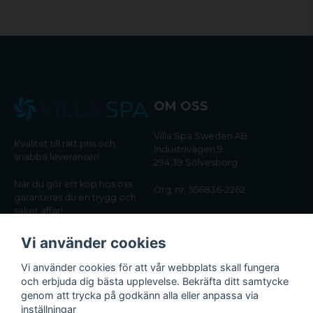
OM OSS
Villa Spa Sweden AB
Kvalitet till rätt pris och
Industrivägen 9
snabba leveranser!
294 39 Sölvesborg
När du gör ett köp hos oss
Org. nr: 556836-2262
garanteras du en trygg och
säker affär!
Tel:
0456-405566
Vi använder cookies
Email:
kundtjanst@villaspa.se
Vi använder cookies för att vår webbplats skall fungera
och erbjuda dig bästa upplevelse. Bekräfta ditt samtycke
INFORMATION
genom att trycka på godkänn alla eller anpassa via
Om oss
inställningar