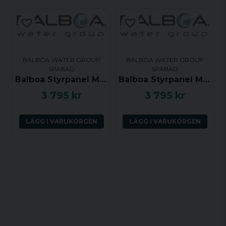
BALBOA WATER GROUP
BALBOA WATER GROUP
SPABAD
SPABAD
Balboa Styrpanel ML551 - Light, Mode, Jets 1, Jets 2, Blower, Warm, Cool - 53502
Balboa Styrpanel ML551 - Light, Mode, Jets 1, Jets 2, Blower, Warm, Cool - 55304
3 795 kr
3 795 kr
LÄGG I VARUKORGEN
LÄGG I VARUKORGEN