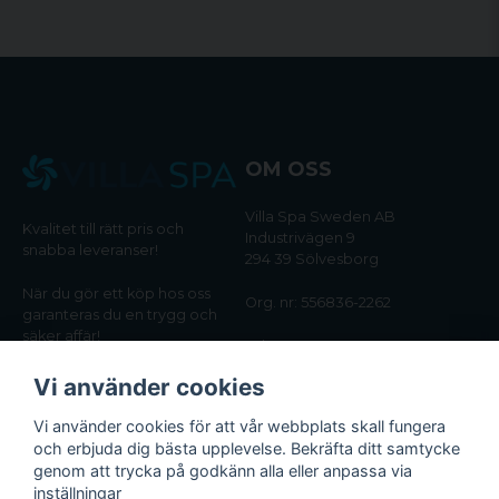
OM OSS
Villa Spa Sweden AB
Kvalitet till rätt pris och
Industrivägen 9
snabba leveranser!
294 39 Sölvesborg
När du gör ett köp hos oss
Org. nr: 556836-2262
garanteras du en trygg och
säker affär!
Tel:
0456-405566
Vi använder cookies
Email:
kundtjanst@villaspa.se
Vi använder cookies för att vår webbplats skall fungera
och erbjuda dig bästa upplevelse. Bekräfta ditt samtycke
INFORMATION
genom att trycka på godkänn alla eller anpassa via
Om oss
inställningar