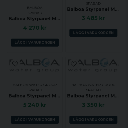
SPABAD
MK3
Ja, ni får publicera min fråga
BALBOA
Balboa Styrpanel ML400 Touch Panel
SPABAD
GL8000
54582
3 485 kr
Balboa Styrpanel ML551 - Jets 1, Light, Mode, Jets 2, Jets 3, Jets 4, Warm, Cool - 55600
MK3
4 270 kr
LÄGG I VARUKORGEN
LÄGG I VARUKORGEN
Knapplayout:
Jets
Aux
Temp
Ljus
Skicka fråga
BALBOA WATER GROUP
BALBOA WATER GROUP
SPABAD
SPABAD
Balboa Styrpanel ML550 Long Touch Panel 2 Pump with Air or P3
Balboa Styrpanel ML260 - Jet, Aux, Temp, Light - 54270
5 240 kr
3 350 kr
LÄGG I VARUKORGEN
LÄGG I VARUKORGEN