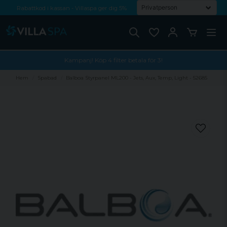
Rabattkod i kassan - Villaspa ger dig 5%
Fri frakt från 1000 kr!
Betala med Swish, faktura eller kontokort
Kampanj! Köp 4 filter betala för 3!
Hem
Spabad
Balboa Styrpanel ML200 - Jets, Aux, Temp, Light - 52685