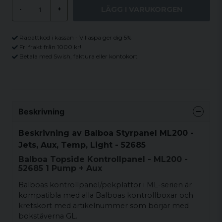
LÄGG I VARUKORGEN
-
+
Rabattkod i kassan - Villaspa ger dig 5%
Fri frakt från 1000 kr!
Betala med Swish, faktura eller kontokort
Beskrivning
Beskrivning av Balboa Styrpanel ML200 -
Jets, Aux, Temp, Light - 52685
Balboa Topside Kontrollpanel - ML200 -
52685 1 Pump + Aux
Balboas kontrollpanel/pekplattor i ML-serien är
kompatibla med alla Balboas kontrollboxar och
kretskort med artikelnummer som börjar med
bokstäverna GL.