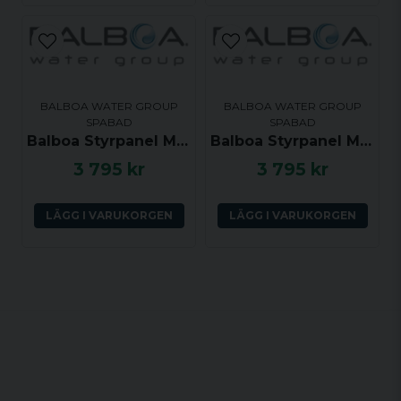
BALBOA WATER GROUP
BALBOA WATER GROUP
SPABAD
SPABAD
Balboa Styrpanel ML551 - Light, Mode, Jets 1, Jets 2, Blower, Warm, Cool - 53502
Balboa Styrpanel ML551 - Light, Mode, Jets 1, Jets 2, Blower, Warm, Cool - 55304
3 795 kr
3 795 kr
LÄGG I VARUKORGEN
LÄGG I VARUKORGEN