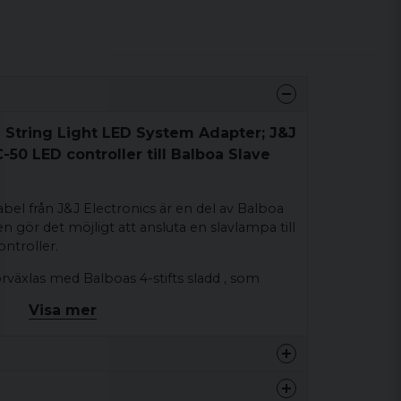
 String Light LED System Adapter; J&J
50 LED controller till Balboa Slave
bel från J&J Electronics är en del av Balboa
n gör det möjligt att ansluta en slavlampa till
ntroller.
rväxlas med Balboas 4-stifts sladd , som
pionjärer i String Lights-serien.
Visa mer
0.1 kg
6A