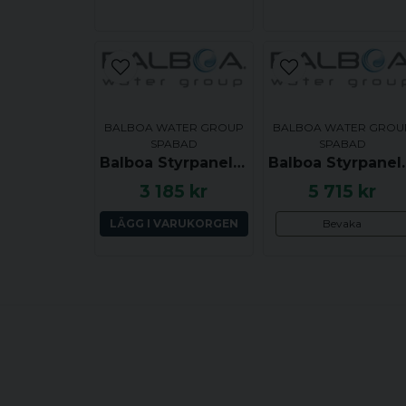
BALBOA WATER GROUP
BALBOA WATER GROU
SPABAD
SPABAD
Balboa Styrpanel VL700S - Warm, Mode, Cool, Light, Jets1, Jets2 - 54716
Balboa Styrpanel VL701S - Blow
3 185 kr
5 715 kr
LÄGG I VARUKORGEN
Bevaka