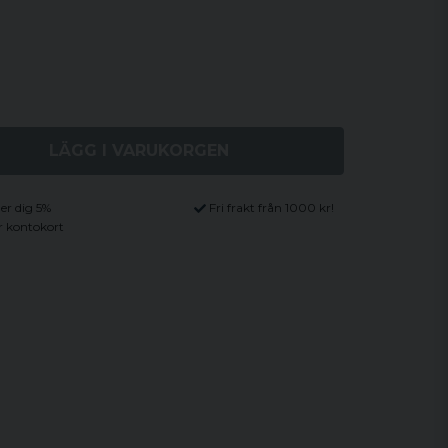
LÄGG I VARUKORGEN
ger dig 5%
Fri frakt från 1000 kr!
r kontokort