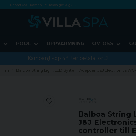
Rabattkod i kassan - Villaspa ger dig 5%
Fri frakt från 1000 kr!
Betala med Swish, faktura eller kontokort
D
POOL
UPPVÄRMNING
OM OSS
GU
Kampanj! Köp 4 filter betala för 3!
r, mm
Balboa String Light LED System Adapter; J&J Electronics WC-2
Balboa String 
J&J Electroni
controller till