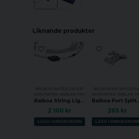
Liknande produkter
BALBOA WATER GROUP
BALBOA WATER GROU
KONTAKTER, KABLAR, MM
KONTAKTER, KABLAR, 
Balboa String Light LED System, Förlängningskabel 184 cm (Spyder -> Spyder)
Balboa Port Splitter - Delar en utgång för 2-hasti
2 100 kr
265 kr
LÄGG I VARUKORGEN
LÄGG I VARUKORGE