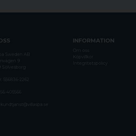
OSS
INFORMATION
Om oss
 Spa Sweden AB
Köpvillkor
rivägen 9
Integritetspolicy
9 Sölvesborg
r: 556836-2262
56-405566
:
kundtjanst@villaspa.se