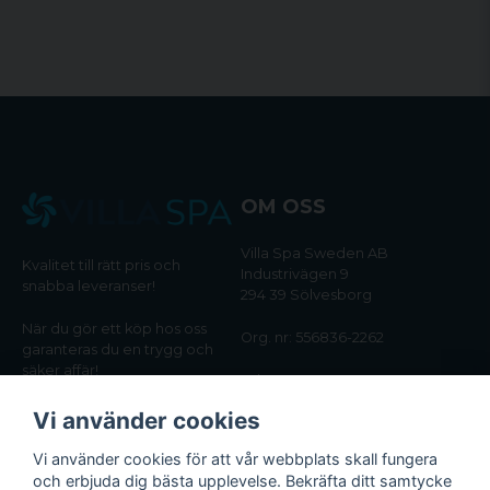
OM OSS
Villa Spa Sweden AB
Kvalitet till rätt pris och
Industrivägen 9
snabba leveranser!
294 39 Sölvesborg
När du gör ett köp hos oss
Org. nr: 556836-2262
garanteras du en trygg och
säker affär!
Tel:
0456-405566
Vi använder cookies
Email:
kundtjanst@villaspa.se
Vi använder cookies för att vår webbplats skall fungera
och erbjuda dig bästa upplevelse. Bekräfta ditt samtycke
INFORMATION