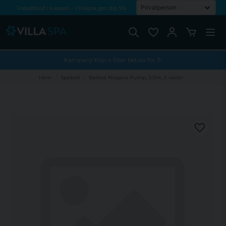
Rabattkod i kassan - Villaspa ger dig 5%
Fri frakt från 1000 kr!
Betala med Swish, faktura eller kontokort
Kampanj! Köp 4 filter betala för 3!
Hem
Spabad
Balboa Niagara Pump, 3.0hk, 2 växlar