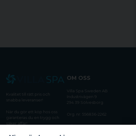
OM OSS
Villa Spa Sweden AB
Kvalitet till rätt pris och
Industrivägen 9
snabba leveranser!
294 39 Sölvesborg
När du gör ett köp hos oss
Org. nr: 556836-2262
garanteras du en trygg och
säker affär!
Tel:
0456-405566