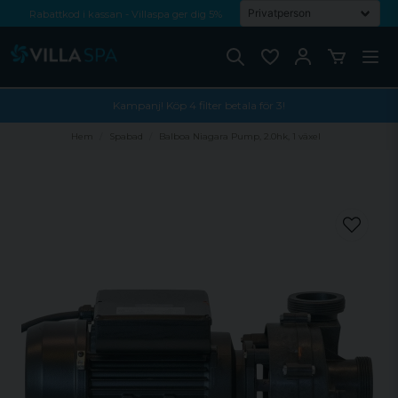
Rabattkod i kassan - Villaspa ger dig 5%
Fri frakt från 1000 kr!
Betala med Swish, faktura eller kontokort
Kampanj! Köp 4 filter betala för 3!
Hem
Spabad
Balboa Niagara Pump, 2.0hk, 1 växel