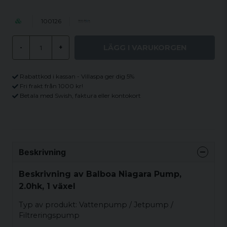
100126
LÄGG I VARUKORGEN
-
+
Rabattkod i kassan - Villaspa ger dig 5%
Fri frakt från 1000 kr!
Betala med Swish, faktura eller kontokort
Beskrivning
Beskrivning av Balboa Niagara Pump,
2.0hk, 1 växel
Typ av produkt: Vattenpump / Jetpump /
Filtreringspump