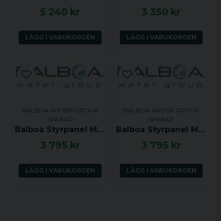
5 240 kr
3 350 kr
LÄGG I VARUKORGEN
LÄGG I VARUKORGEN
BALBOA WATER GROUP
BALBOA WATER GROUP
SPABAD
SPABAD
Balboa Styrpanel ML551 - Light, Mode, Jets 1, Jets 2, Blower, Warm, Cool - 53502
Balboa Styrpanel ML551 - Light, Mode, Jets 1, Jets 2, Blower, Warm, Cool - 55304
3 795 kr
3 795 kr
LÄGG I VARUKORGEN
LÄGG I VARUKORGEN