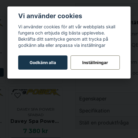
Beskrivning
Vi använder cookies
Beskrivning av Axelt
Vi använder cookies för att vår webbplats skall
fungera och erbjuda dig bästa upplevelse.
Typ av produkt: Axeltätni
Bekräfta ditt samtycke genom att trycka på
DAVEY SPA POWER
Pumpmodeller: Davey QB 
godkänn alla eller anpassa via inställningar
SPABAD
pumpar)
nkl 2kW värmare
Davey Spa Power SP750 Kretskort - UTGÅTT
0 kr
Höjd stående ihop: 31mm
Godkänn alla
Inställningar
N
Bevaka
Ytterdiameter: Keramik o
Montering: Keramiska och 
fjäderbelastad tätning. I
här delen vattentät mot
Egenskaper
Vikt
DAVEY SPA POWER
Specifikation
SPABAD
 3.5kW - UTGÅTT
Davey Spa Power SP800 Kretskort
Ställ en produktfråga
Vikt
7 380 kr
question