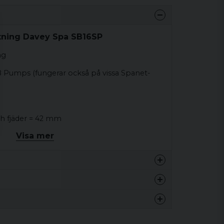
ätning Davey Spa SB16SP
ng
Pumps (fungerar också på vissa Spanet-
ch fjäder = 42 mm
Visa mer
koldelar måste träffas för att skapa en
nget behov av silikon, gummiväggarna gör den
 pumphuset.
0.05 kg
0.05 kg