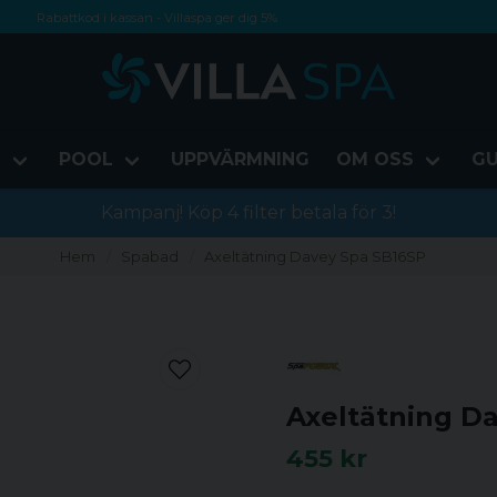
Rabattkod i kassan - Villaspa ger dig 5%
Fri frakt från 1000 kr!
Betala med Swish, faktura eller kontokort
D
POOL
UPPVÄRMNING
OM OSS
GU
Kampanj! Köp 4 filter betala för 3!
Hem
Spabad
Axeltätning Davey Spa SB16SP
Axeltätning D
455 kr