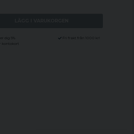
LÄGG I VARUKORGEN
ger dig 5%
Fri frakt från 1000 kr!
r kontokort