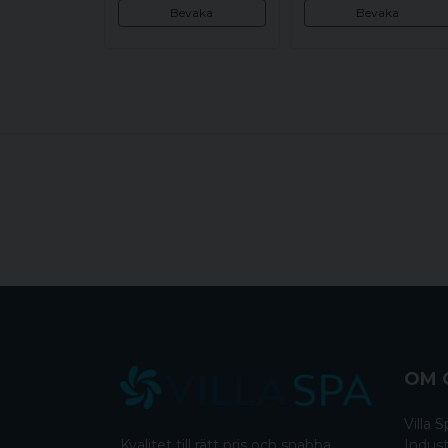
Bevaka
Bevaka
OM 
Villa
Kvalitet till rätt pris och snabba
Indust