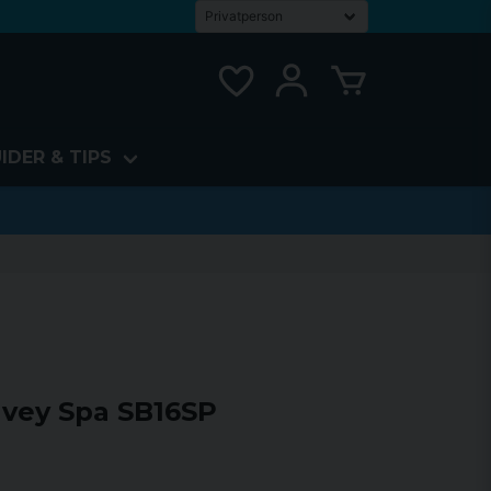
IDER & TIPS
avey Spa SB16SP