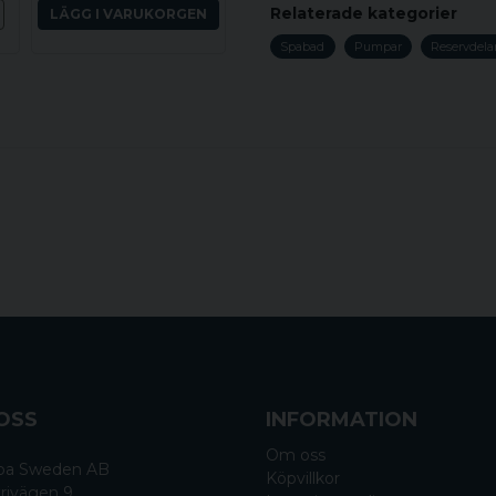
Fråga oss något om de
Relaterade kategorier
LÄGG I VARUKORGEN
Spabad
Pumpar
Reservdela
name
Namn
Ja, ni får publicera 
OSS
INFORMATION
Om oss
 Spa Sweden AB
Köpvillkor
rivägen 9