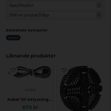
Vikt
0.001 kg
Specifikation
Ställ en produktfråga
Vikt
0.001 kg
question
Fråga oss något om denna produkten...
Relaterade kategorier
Spabad
name
Namn
Liknande produkter
email
Mejladress
GECKO
Ja, ni får publicera min fråga
Kabel till belysning för Gecko Y Serien
670 kr