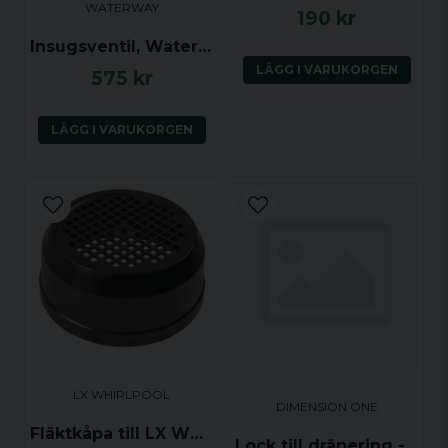
WATERWAY
190 kr
Insugsventil, Waterway Hi-Flo 1.5 tum, Grått galler
LÄGG I VARUKORGEN
575 kr
LÄGG I VARUKORGEN
LX WHIRLPOOL
DIMENSION ONE
Fläktkåpa till LX WP200/250/300 (178 diameter)
Lock till dränering - Dimension One, Vit