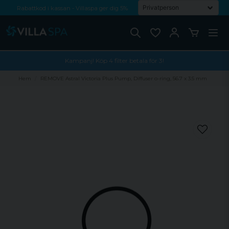
Rabattkod i kassan - Villaspa ger dig 5%
Fri frakt från 1000 kr!
Betala med Swish, faktura eller kontokort
Kampanj! Köp 4 filter betala för 3!
Hem
REMOVE Astral Victoria Plus Pump, Diffuser o-ring, 56.7 x 3.5 mm