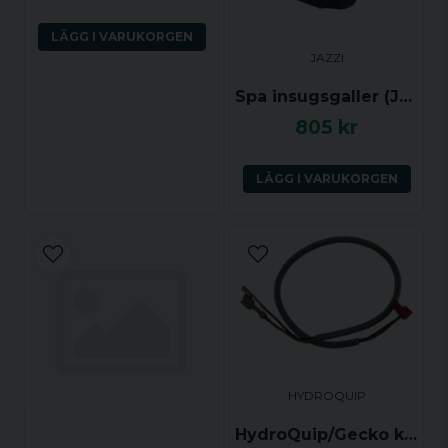
LÄGG I VARUKORGEN
JAZZI
Spa insugsgaller (Jazzi)
805 kr
Skicka fråga
LÄGG I VARUKORGEN
HYDROQUIP
HydroQuip/Gecko kabel till tryckgivare, 9920-400997