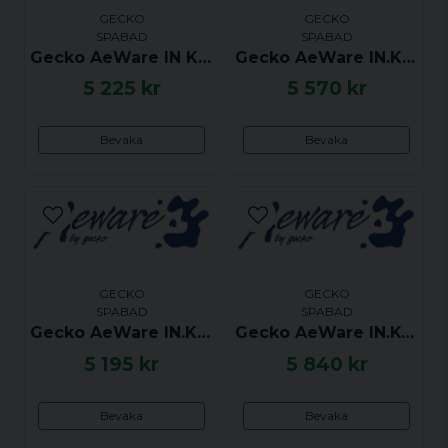
GECKO
GECKO
SPABAD
SPABAD
Gecko AeWare IN K35 (TSC-35) Styrpanel - 6 Button
Gecko AeWare IN.K19-20P Styrpanel - Pump 1, Pump 2, Light, Up/Down
5 225 kr
5 570 kr
Bevaka
Bevaka
GECKO
GECKO
SPABAD
SPABAD
Gecko AeWare IN.K18 (TSC-18) S Series Styrpanel
Gecko AeWare IN.K4 Styrpanel 10 Buttons - Up, Pump 1, Pump 2, Pump 3, Prog, Down, Blower, Light, Mode
5 195 kr
5 840 kr
Bevaka
Bevaka