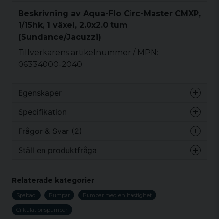
Beskrivning av Aqua-Flo Circ-Master CMXP,
1/15hk, 1 växel, 2.0x2.0 tum
(Sundance/Jacuzzi)
Tillverkarens artikelnummer / MPN:
06334000-2040
Egenskaper
Vikt
10 kg
Specifikation
Frågor & Svar (2)
Vikt
10 kg
Ställ en produktfråga
Mattias frågade
för 1 år sedan
question
Hej jag har en sundance spa 880 serien från
Fråga oss något om denna produkten...
Relaterade kategorier
2008 passar denna produkten mitt spa?
Spabad
Pumpar
Pumpar med en hastighet
Butiken svarade
Cirkulationspumpar
Hej! Skicka oss en bild på din nuvarande pump