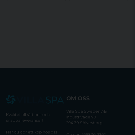
OM OSS
Villa Spa Sweden AB
Kvalitet till rätt pris och
Industrivägen 9
snabba leveranser!
294 39 Sölvesborg
När du gör ett köp hos oss
Org. nr: 556836-2262