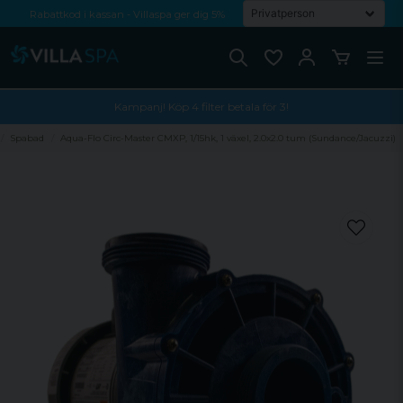
Rabattkod i kassan - Villaspa ger dig 5%
Fri frakt från 1000 kr!
Betala med Swish, faktura eller kontokort
Kampanj! Köp 4 filter betala för 3!
Spabad
Aqua-Flo Circ-Master CMXP, 1/15hk, 1 växel, 2.0x2.0 tum (Sundance/Jacuzzi)