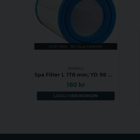
KÖP MER - BETALA MINDRE
SPABAD
Spa Filter L 178 mm; YD 98 mm; PSC725 (Darlly)
180 kr
LÄGG I VARUKORGEN