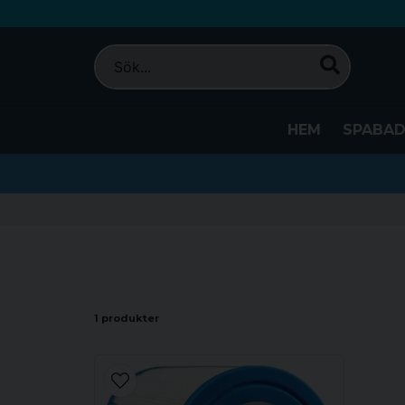
HEM
SPABA
1 produkter