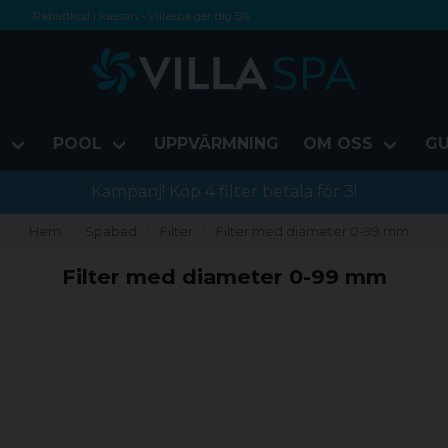
Rabattkod i kassan - Villaspa ger dig 5%
Fri frakt från 1000 kr!
Betala med Swish, faktura eller kontokort
D
POOL
UPPVÄRMNING
OM OSS
GU
Kampanj! Köp 4 filter betala för 3!
Hem
Spabad
Filter
Filter med diameter 0-99 mm
Filter med diameter 0-99 mm