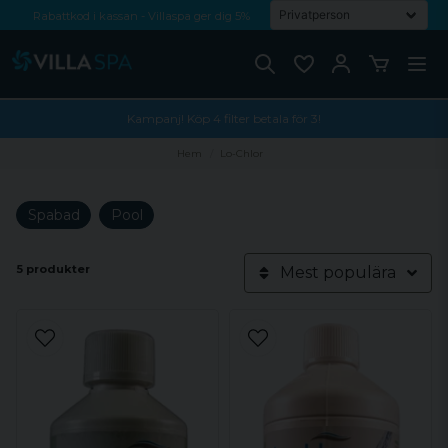
Rabattkod i kassan - Villaspa ger dig 5%
Fri frakt från 1000 kr!
Betala med Swish, faktura eller kontokort
Kampanj! Köp 4 filter betala för 3!
Hem
Lo-Chlor
Spabad
Pool
5 produkter
Mest populära