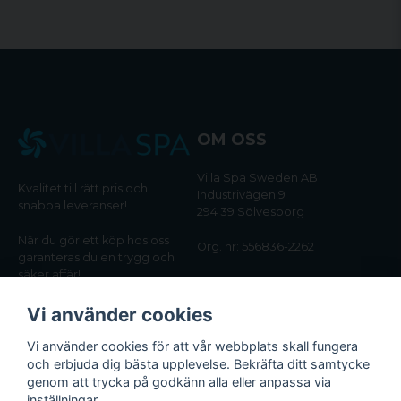
OM OSS
Villa Spa Sweden AB
Kvalitet till rätt pris och
Industrivägen 9
snabba leveranser!
294 39 Sölvesborg
När du gör ett köp hos oss
Org. nr: 556836-2262
garanteras du en trygg och
säker affär!
Tel:
0456-405566
Vi använder cookies
Email:
kundtjanst@villaspa.se
Vi använder cookies för att vår webbplats skall fungera
och erbjuda dig bästa upplevelse. Bekräfta ditt samtycke
INFORMATION
genom att trycka på godkänn alla eller anpassa via
Om oss
inställningar