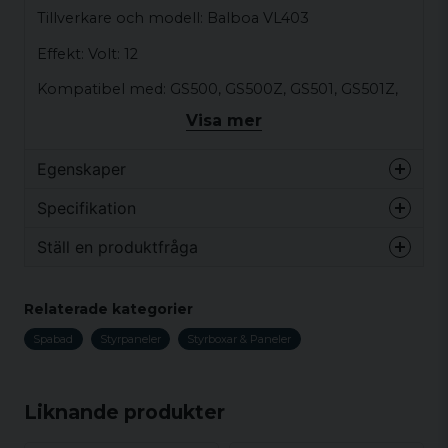
Tillverkare och modell: Balboa VL403
Effekt: Volt: 12
Kompatibel med: GS500, GS500Z, GS501, GS501Z,
Duplex styrsystem etc.
Visa mer
Knappkonfiguration: BLOWER, JETS, TEMP och
LIGHT.
Egenskaper
Vikt
1 kg
Skärm: LED, grundläggande 3-siffrig stil
Specifikation
Anslutningar: Telefonkabelstil
Ställ en produktfråga
Vikt
1 kg
Mått: 160mm x 57mm
question
Fråga oss något om denna produkten...
Ytterligare anmärkningar: Overlay ingår
Relaterade kategorier
Spabad
Styrpaneler
Styrboxar & Paneler
name
Namn
Liknande produkter