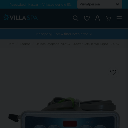
Rabattkod i kassan - Villaspa ger dig 5%
Fri frakt från 1000 kr!
Betala med Swish, faktura eller kontokort
Kampanj! Köp 4 filter betala för 3!
Hem
Spabad
Balboa Styrpanel VL403 - Blower, Jets, Temp, Light - 51676