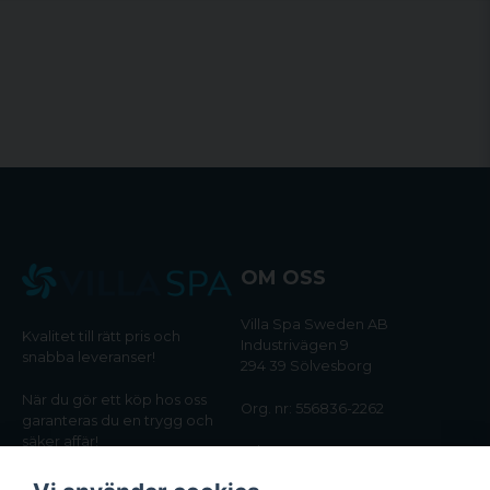
OM OSS
Villa Spa Sweden AB
Kvalitet till rätt pris och
Industrivägen 9
snabba leveranser!
294 39 Sölvesborg
När du gör ett köp hos oss
Org. nr: 556836-2262
garanteras du en trygg och
säker affär!
Tel:
0456-405566