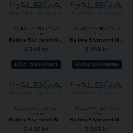
email
Mejladress
BALBOA WATER GROUP
BALBOA WATER GROUP
SPABAD
SPABAD
Ja, ni får publicera min fråga
Balboa Styrpanel ML550 Long Touch Panel 2 Pump with Air or P3
Balboa Styrpanel ML260 - Jet, Aux, Temp, Light - 54270
5 240 kr
3 350 kr
LÄGG I VARUKORGEN
LÄGG I VARUKORGEN
Skicka fråga
BALBOA WATER GROUP
BALBOA WATER GROUP
SPABAD
SPABAD
Balboa Styrpanel ML400 Touch Panel
Balboa Styrpanel ML240 - Jets, Aux, Temp, Light - 54326
3 485 kr
3 055 kr