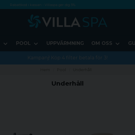
Rabattkod i kassan - Villaspa ger dig 5%
Fri frakt från 1000 kr!
Betala med Swish, faktura eller kontokort
D
POOL
UPPVÄRMNING
OM OSS
GU
Kampanj! Köp 4 filter betala för 3!
Hem
Pool
Underhåll
Underhåll