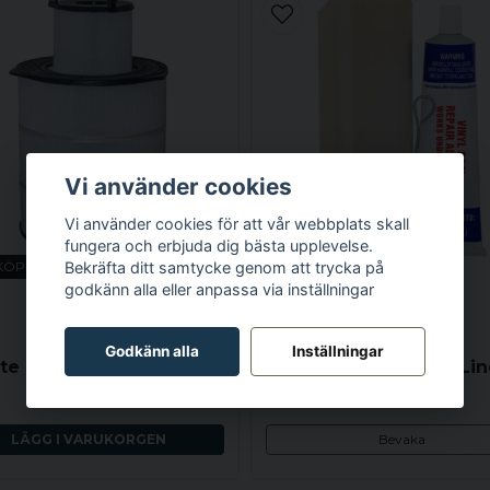
Vi använder cookies
Vi använder cookies för att vår webbplats skall
fungera och erbjuda dig bästa upplevelse.
KÖP MER - BETALA MINDRE
Bekräfta ditt samtycke genom att trycka på
godkänn alla eller anpassa via inställningar
STA-RITE
POOL
POOL
Godkänn alla
Inställningar
Sta-Rite S7M120 System 3 Filter, 2 delar
13 065 kr
480 kr
LÄGG I VARUKORGEN
Bevaka