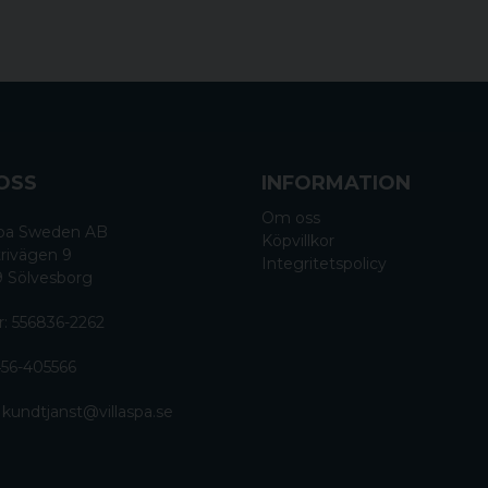
OSS
INFORMATION
Om oss
 Spa Sweden AB
Köpvillkor
rivägen 9
Integritetspolicy
9 Sölvesborg
r: 556836-2262
56-405566
:
kundtjanst@villaspa.se