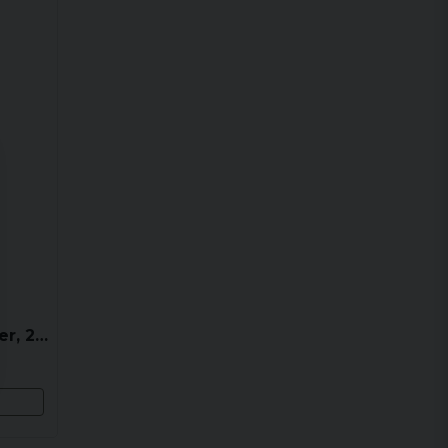
Reparationssats Pool Liner, 2 oz / 59 ml