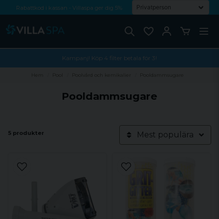
Rabattkod i kassan - Villaspa ger dig 5%
Fri frakt från 1000 kr!
Betala med Swish, faktura eller kontokort
Kampanj! Köp 4 filter betala för 3!
Hem
Pool
Poolvård och kemikalier
Pooldammsugare
Pooldammsugare
5 produkter
Mest populära