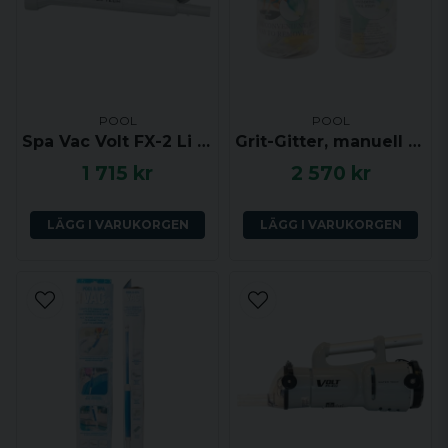
POOL
POOL
Spa Vac Volt FX-2 Li - Batteridriven dammsugare för pool och spabad
Grit-Gitter, manuell dammsugare
1 715 kr
2 570 kr
LÄGG I VARUKORGEN
LÄGG I VARUKORGEN