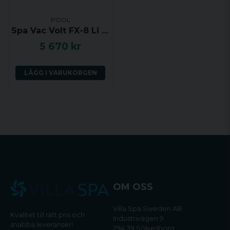
POOL
Spa Vac Volt FX-8 Li - Batteridriven dammsugare för pool och spabad
5 670 kr
LÄGG I VARUKORGEN
OM OSS
Villa Spa Sweden AB
Kvalitet till rätt pris och
Industrivägen 9
snabba leveranser!
294 39 Sölvesborg