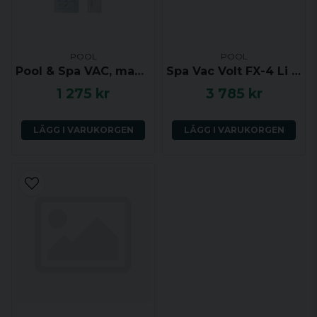
POOL
POOL
Pool & Spa VAC, manuell dammsugare
Spa Vac Volt FX-4 Li - Batteridriven dammsugare för pool och spabad
1 275 kr
3 785 kr
LÄGG I VARUKORGEN
LÄGG I VARUKORGEN