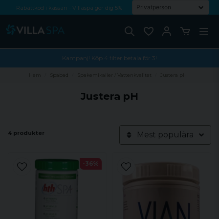
Rabattkod i kassan - Villaspa ger dig 5%
Fri frakt från 1000 kr!
Betala med Swish, faktura eller kontokort
Kampanj! Köp 4 filter betala för 3!
Hem
Spabad
Spakemikalier / Vattenkvalitet
Justera pH
Justera pH
4 produkter
Mest populära
-36%