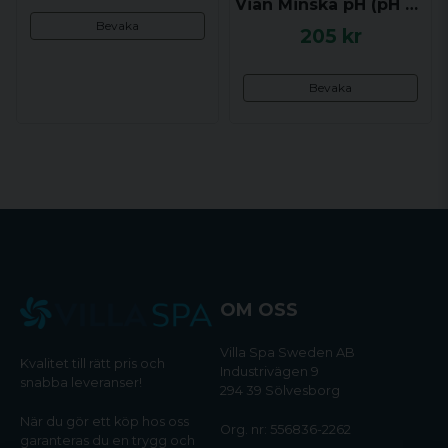
Vian Minska pH (pH Minus) 1.5 kg
Bevaka
205 kr
Bevaka
OM OSS
Villa Spa Sweden AB
Kvalitet till rätt pris och
Industrivägen 9
snabba leveranser!
294 39 Sölvesborg
När du gör ett köp hos oss
Org. nr: 556836-2262
garanteras du en trygg och