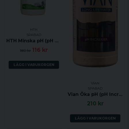
HTH
SPABAD
HTH Minska pH (pH minus) 2kg
116 kr
180 kr
LÄGG I VARUKORGEN
VIAN
SPABAD
Vian Öka pH (pH Increaser) 1 kg
210 kr
LÄGG I VARUKORGEN